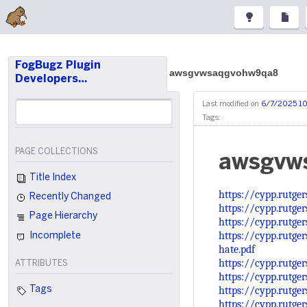
FogBugz Plugin
awsgvwsaqgvohw9qa8
Developers…
Last modified on
6/7/2025 10
Tags:
PAGE COLLECTIONS
awsgvw
Title Index
https://cypp.rutge
Recently Changed
https://cypp.rutge
Page Hierarchy
https://cypp.rutge
https://cypp.rutge
Incomplete
hate.pdf
https://cypp.rutge
ATTRIBUTES
https://cypp.rutge
https://cypp.rutge
Tags
https://cypp.rutge