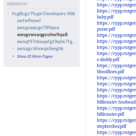
https://cypp.rutge
HIERARCHY
https://cypp.rutge
FogBugz Plugin Developers Wiki
baby.pdf
awfwffeewf
https://cypp.rutge
awsgvaqogn789qwa
purse.pdf
https://cypp.rutge
awsgvwsaqgvohw9qa8
https://cypp.rutge
awsqf97nbwqafgt9q3w7tg3q92pwnt
https://cypp.rutge
awsqgv bhxwqa3eeghb
https://cypp.rutge
Show 10 More Pages
s-daddy.pdf
https://cypp.rutge
bloodlines.pdf
https://cypp.rutge
https://cypp.rutge
https://cypp.rutge
https://cypp.rutge
billionaire-husband
https://cypp.rutge
billionaire.pdf
https://cypp.rutge
stepbrother.pdf
https://cypp.rutg