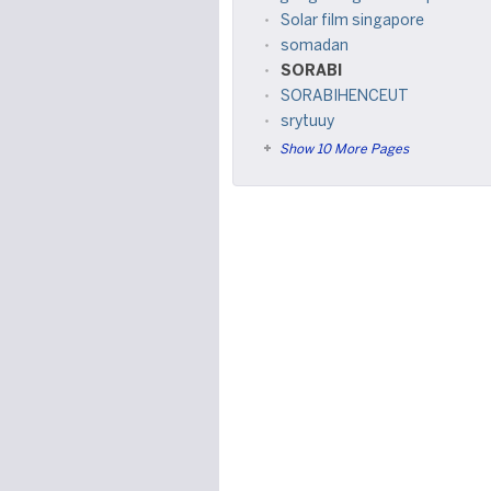
Solar film singapore
somadan
SORABI
SORABIHENCEUT
srytuuy
Show 10 More Pages