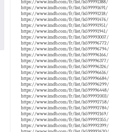
https://www.imdb.com/fr/list/ls599991388/
https://www.imdb.com/fr/list/ls599991691/
https://www.imdb.com/fr/list/ls599991218/
https://www.imdb.com/fr/list/ls599991476/
https://www.imdb.com/fr/list/ls599991951/
https://www.imdb.com/fr/list/ls599991941/
https://www.imdb.com/fr/list/ls599993007/
https://www.imdb.com/fr/list/ls599996772/
https://www.imdb.com/fr/list/ls599996794/
https://www.imdb.com/fr/list/ls599996166/
https://www.imdb.com/fr/list/ls599996377/
https://www.imdb.com/fr/list/ls599996326/
https://www.imdb.com/fr/list/ls599996616/
https://www.imdb.com/fr/list/ls599996684/
https://www.imdb.com/fr/list/ls599996299/
https://www.imdb.com/fr/list/ls599996448/
https://www.imdb.com/fr/list/ls599992003/
https://www.imdb.com/fr/list/ls599992758/
https://www.imdb.com/fr/list/ls599992784/
https://www.imdb.com/fr/list/ls599992169/
https://www.imdb.com/fr/list/ls599992355/
https://www.imdb.com/fr/list/ls599992399/
https://www.imdb.com/fr/list/ls599992620/